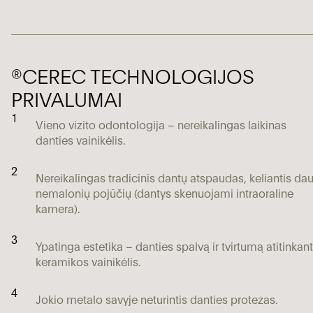
®CEREC TECHNOLOGIJOS
PRIVALUMAI
1
Vieno vizito odontologija – nereikalingas laikinas
danties vainikėlis.
2
Nereikalingas tradicinis dantų atspaudas, keliantis da
nemalonių pojūčių (dantys skenuojami intraoraline
kamera).
3
Ypatinga estetika – danties spalvą ir tvirtumą atitinkant
keramikos vainikėlis.
4
Jokio metalo savyje neturintis danties protezas.