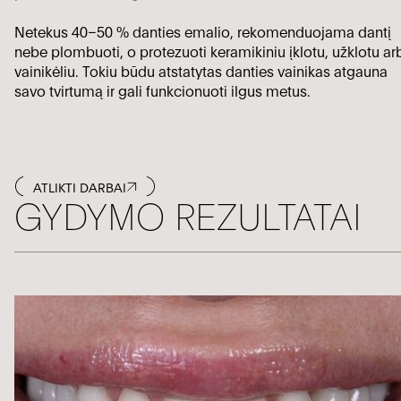
Netekus 40–50 % danties emalio, rekomenduojama dantį
nebe plombuoti, o protezuoti keramikiniu įklotu, užklotu ar
vainikėliu. Tokiu būdu atstatytas danties vainikas atgauna
savo tvirtumą ir gali funkcionuoti ilgus metus.
ATLIKTI DARBAI
GYDYMO REZULTATAI