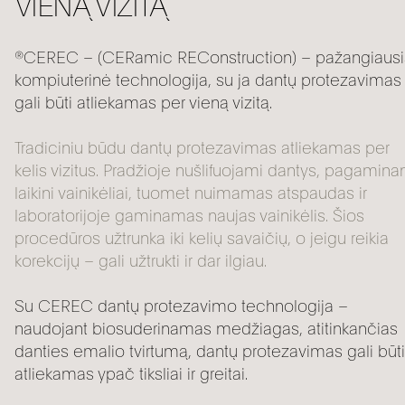
VIENĄ VIZITĄ
®CEREC – (CERamic REConstruction) – pažangiausi
kompiuterinė technologija, su ja dantų protezavimas
gali būti atliekamas per vieną vizitą.
Tradiciniu būdu dantų protezavimas atliekamas per
kelis vizitus. Pradžioje nušlifuojami dantys, pagamina
laikini vainikėliai, tuomet nuimamas atspaudas ir
laboratorijoje gaminamas naujas vainikėlis. Šios
procedūros užtrunka iki kelių savaičių, o jeigu reikia
korekcijų – gali užtrukti ir dar ilgiau.
Su CEREC dantų protezavimo technologija –
naudojant biosuderinamas medžiagas, atitinkančias
danties emalio tvirtumą, dantų protezavimas gali būti
atliekamas ypač tiksliai ir greitai.