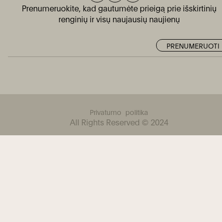
Prenumeruokite, kad gautumėte prieigą prie išskirtinių
renginių ir visų naujausių naujienų
Privatumo politika
All Rights Reserved © 2024