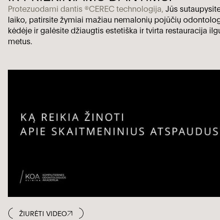
Protezuodami dantis ®CEREC technologija,
Jūs
sutaupysit
laiko, patirsite žymiai mažiau nemalonių pojūčių odontolo
kėdėje ir galėsite džiaugtis estetiška ir tvirta restauracija ilg
metus.
ŽIURĖTI VIDEO